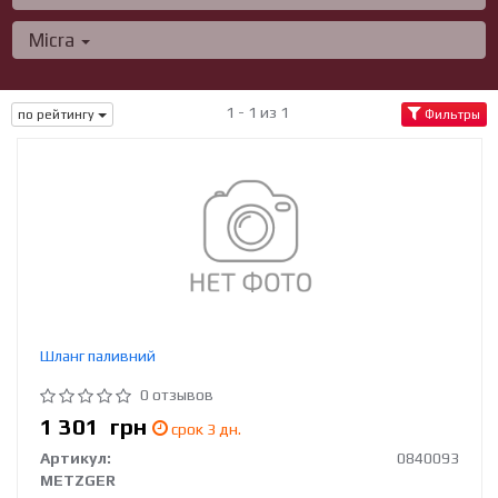
Micra
1 - 1 из 1
по рейтингу
Фильтры
Шланг паливний
0 отзывов
1 301
грн
срок 3 дн.
Артикул:
0840093
METZGER