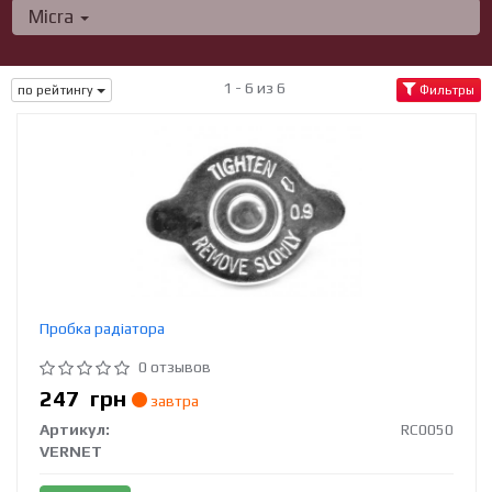
Micra
1 - 6 из 6
по рейтингу
Фильтры
Пробка радіатора
0 отзывов
247
грн
завтра
Артикул:
RC0050
VERNET