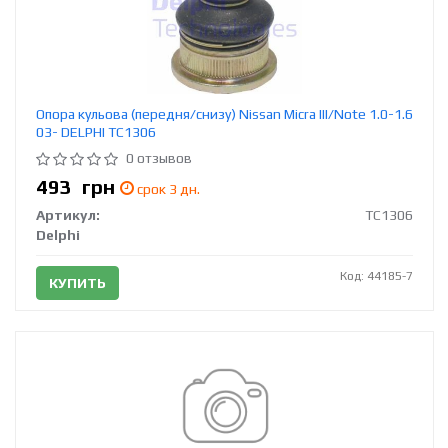
Опора кульова (передня/снизу) Nissan Micra III/Note 1.0-1.6
03- DELPHI TC1306
0 отзывов
493
грн
срок 3 дн.
Артикул:
TC1306
Delphi
Код: 44185-7
КУПИТЬ