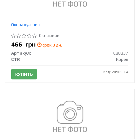
Опора кульова
0 отзывов
466
грн
срок 3 дн.
Артикул:
CB0337
CTR
Корея
Код: 289093-4
КУПИТЬ