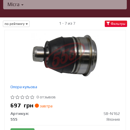
Micra
1 - 7 из 7
по рейтингу
Фильтры
Опора кульова
0 отзывов
697
грн
завтра
Артикул:
SB-N162
555
Япония