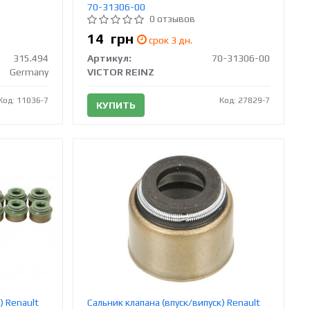
70-31306-00
0 отзывов
14
грн
срок 3 дн.
315.494
Артикул:
70-31306-00
Germany
VICTOR REINZ
Код: 11036-7
Код: 27829-7
КУПИТЬ
) Renault
Сальник клапана (впуск/випуск) Renault