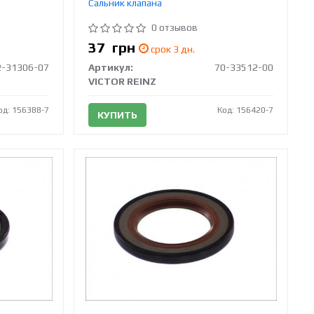
Сальник клапана
0 отзывов
37
грн
срок 3 дн.
2-31306-07
Артикул:
70-33512-00
VICTOR REINZ
од: 156388-7
Код: 156420-7
КУПИТЬ