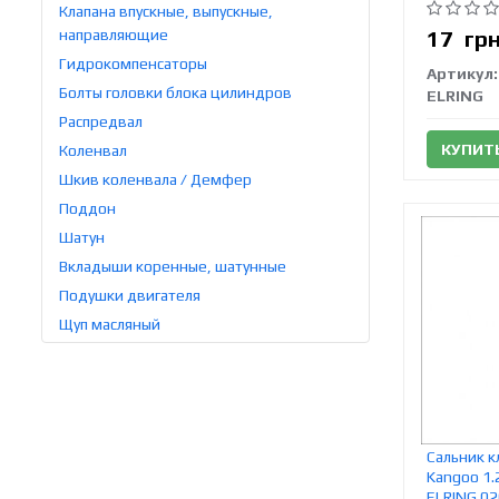
Клапана впускные, выпускные,
направляющие
17
гр
Гидрокомпенсаторы
Артикул:
Болты головки блока цилиндров
ELRING
Распредвал
КУПИТ
Коленвал
Шкив коленвала / Демфер
Поддон
Шатун
Вкладыши коренные, шатунные
Подушки двигателя
Щуп масляный
Сальник к
Kangoo 1.
ELRING 02