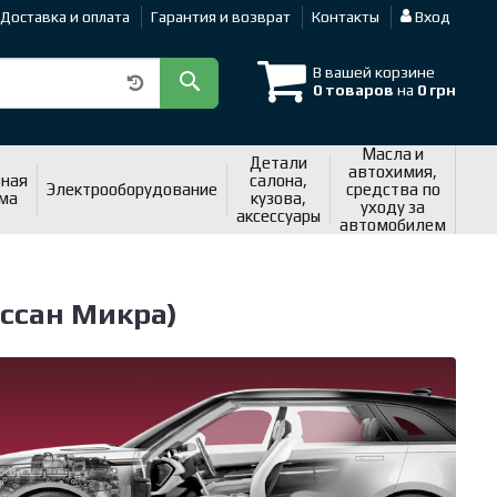
Доставка и оплата
Гарантия и возврат
Контакты
Вход
В вашей корзине
0 товаров
на
0 грн
Масла и
Детали
автохимия,
ная
салона,
Электрооборудование
средства по
ма
кузова,
уходу за
аксессуары
автомобилем
иссан Микра)