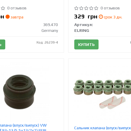
0 отзывов
0 отзывов
рн
329
грн
завтра
срок 3 дн.
369.470
Артикул:
Germany
ELRING
Код: 26239-4
Ь
КУПИТЬ
лапана (впуск/випуск) VW
Сальник клапана (впуск/випуск
f 92-13 (5,5x12/7x7) FEBI