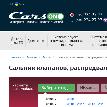
RU
UA
234 27 27
(095)
234 27 27
(068)
Система впуска,
Система 
Детали
Двигатель
выпуска, топливная
отоп
для ТО
система
кондици
Главная
Nissan
Micra
Сальник клапанов, распредвалов
Сальник клапанов, распредвало
Уточните
Выберите год
Nissan
M
автомобиль:
2020-е
2020
2010-е
2010
2011
2012
2013