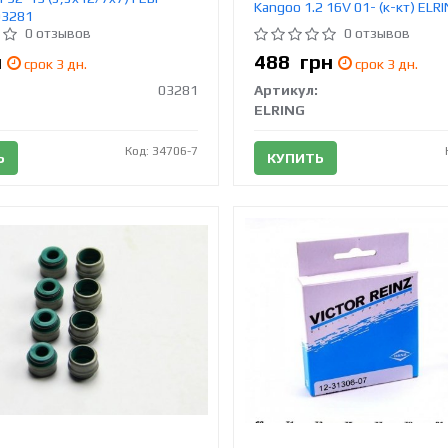
Kangoo 1.2 16V 01- (к-кт) ELR
03281
0 отзывов
0 отзывов
н
488
грн
срок 3 дн.
срок 3 дн.
03281
Артикул:
ELRING
Код: 34706-7
Ь
КУПИТЬ