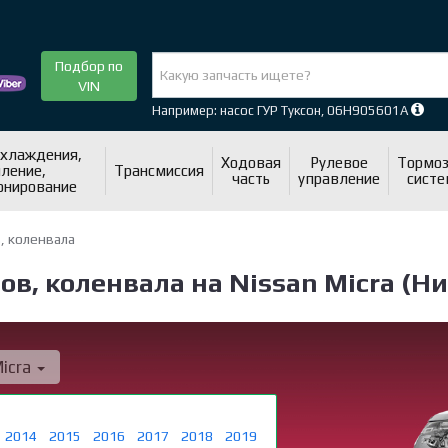
Подбор по
VIN
Например: насос ГУР Туксон, 06H905601A
охлаждения,
Ходовая
Рулевое
Тормоз
ление,
Трансмиссия
часть
управление
систе
онирование
, коленвала
в, коленвала на Nissan Micra (Н
icra
2014
2015
2016
2017
2018
2019