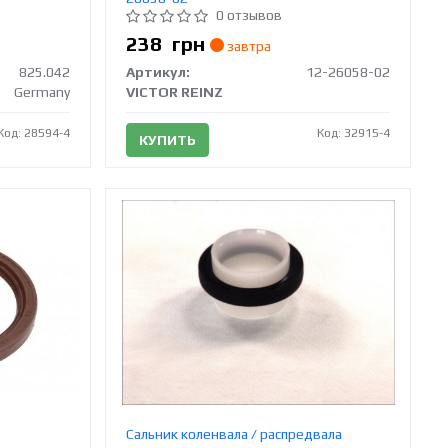
0 отзывов
238
грн
завтра
825.042
Артикул:
12-26058-02
Germany
VICTOR REINZ
Код: 28594-4
Код: 32915-4
КУПИТЬ
0
Сальник коленвала / распредвала