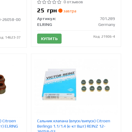
0 отзывов
25
грн
завтра
Артикул:
701.289
0-26058-00
ELRING
Germany
Код: 21906-4
од: 14623-37
КУПИТЬ
) Citroen
Сальник клапана (впуск/випуск) Citroen
шт) ELRING
Berlingo 1.1/1.4 (к-кт 8шт) REINZ 12-
26058-02