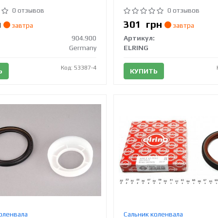
0 отзывов
0 отзывов
н
301
грн
завтра
завтра
904.900
Артикул:
Germany
ELRING
Код: 53387-4
Ь
КУПИТЬ
оленвала
Сальник коленвала