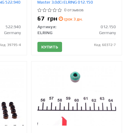
ING 522.940
Master 3.0dCi ELRING 012.150
0 отзывов
67
грн
срок 3 дн.
522.940
Артикул:
012.150
Germany
ELRING
Germany
Код: 39795-4
Код: 60372-7
КУПИТЬ