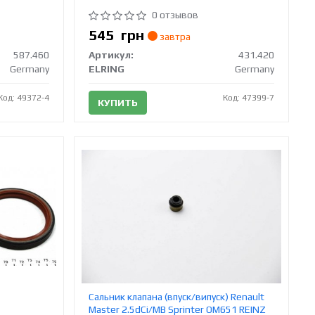
0 отзывов
545
грн
завтра
587.460
Артикул:
431.420
Germany
ELRING
Germany
Код: 49372-4
Код: 47399-7
КУПИТЬ
Сальник клапана (впуск/випуск) Renault
Master 2.5dCi/MB Sprinter OM651 REINZ