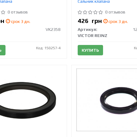
лапана
Сальник клапана
0 отзывов
0 отзывов
рн
426
грн
срок 3 дн.
срок 3 дн.
VK2358
Артикул:
1
VICTOR REINZ
Код: 150257-4
К
Ь
КУПИТЬ