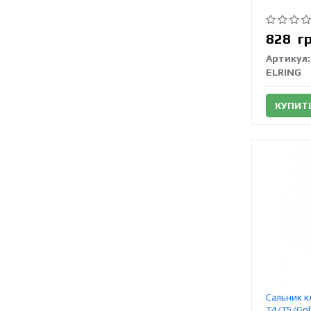
828
г
Артикул:
ELRING
КУПИТ
Сальник к
T4/T5/Gol