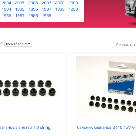
2004
2005
2006
2007
2008
2009
1994
1995
1996
1997
1998
1999
1986
1987
1988
1989
а:
по рейтингу
Результат
лапанов Лачетти 1.8 Elring
Сальник клапанов 2110 16V Vi