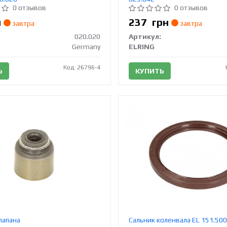
0 отзывов
0 отзывов
н
237
грн
завтра
завтра
020.020
Артикул:
Germany
ELRING
Код: 26796-4
Ь
КУПИТЬ
лапана
Сальник коленвала EL 151.50