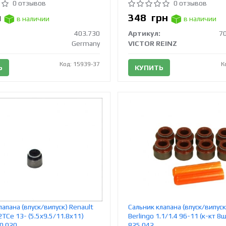
0 отзывов
0 отзывов
н
348
грн
в наличии
в наличии
403.730
Артикул:
7
Germany
VICTOR REINZ
Код: 15939-37
К
Ь
КУПИТЬ
лапана (впуск/випуск) Renault
Сальник клапана (впуск/випуск
2TCe 13- (5.5x9.5/11.8x11)
Berlingo 1.1/1.4 96-11 (к-кт 8
0.020
825.042