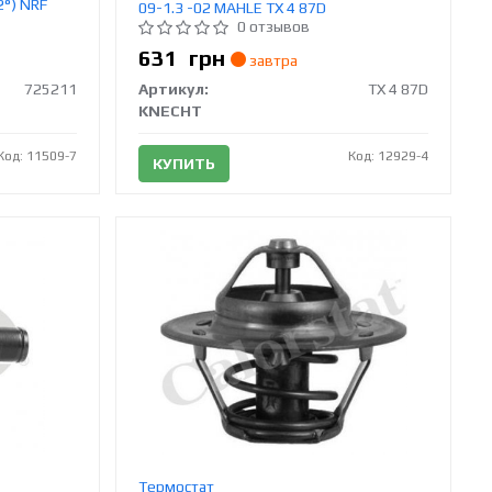
2°) NRF
09-1.3 -02 MAHLE TX 4 87D
0 отзывов
631
грн
завтра
725211
Артикул:
TX 4 87D
KNECHT
Код: 11509-7
Код: 12929-4
КУПИТЬ
Термостат