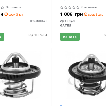
0 отзывов
0 отзывов
рн
1 886
грн
срок 3 дн.
срок 3 дн.
TH03088G1
Артикул:
GATES
Код: 168740-4
К
Ь
КУПИТЬ