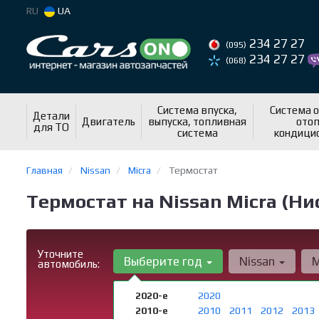
RU
UA
234 27 27
(095)
234 27 27
(068)
Система впуска,
Система 
Детали
Двигатель
выпуска, топливная
отоп
для ТО
система
кондици
Главная
Nissan
Micra
Термостат
Термостат на Nissan Micra (Ни
Уточните
Выберите год
Nissan
M
автомобиль:
2020-е
2020
2010-е
2010
2011
2012
2013