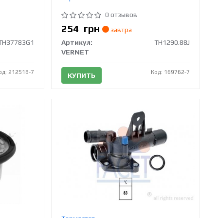
0 отзывов
254
грн
завтра
TH37783G1
Артикул:
TH1290.88J
VERNET
од: 212518-7
Код: 169762-7
КУПИТЬ