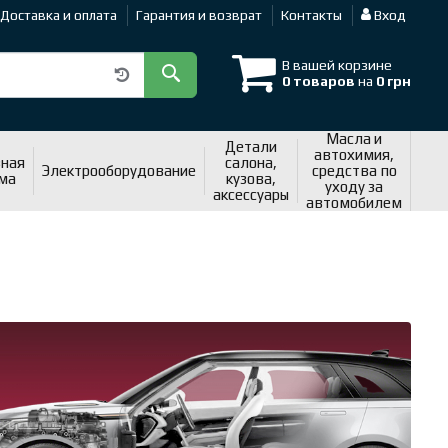
Доставка и оплата
Гарантия и возврат
Контакты
Вход
В вашей корзине
0 товаров
на
0 грн
Масла и
Детали
автохимия,
ная
салона,
Электрооборудование
средства по
ма
кузова,
уходу за
аксессуары
автомобилем