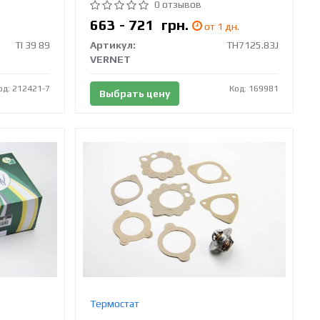
0 отзывов
663 - 721
грн.
от 1 дн.
TI 39 89
Артикул:
TH7125.83J
VERNET
од: 212421-7
Код: 169981
Выбрать цену
Термостат