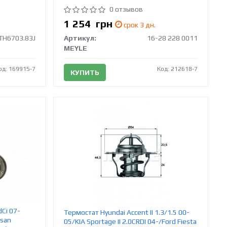
0 отзывов
1 254
грн
срок 3 дн.
TH6703.83J
Артикул:
16-28 228 0011
MEYLE
од: 169915-7
Код: 212618-7
КУПИТЬ
dCi 07-
Термостат Hyundai Accent II 1.3/1.5 00-
ssan
05/KIA Sportage II 2.0CRDI 04-/Ford Fiesta