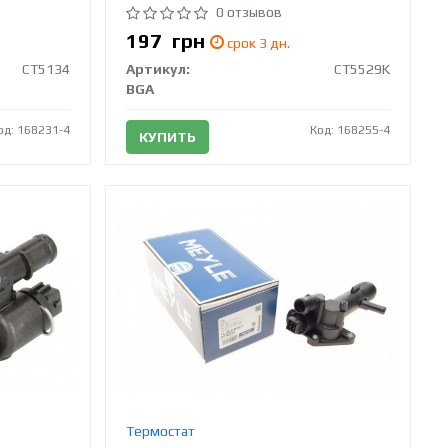
0 отзывов
197
грн
срок 3 дн.
CT5134
Артикул:
CT5529K
BGA
од: 168231-4
Код: 168255-4
КУПИТЬ
Термостат