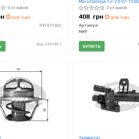
Micra/Qashqai 1.2-2.0 07-13 (8
725211
0 отзывов
0 отзывов
рн
408
грн
срок 3 дн.
срок 3 дн.
TH5971.82J
Артикул:
NRF
Код: 219149-7
Ь
КУПИТЬ
т
Термостат