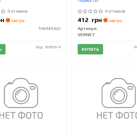
т
Термостат
0 отзывов
0 отзывов
рн
412
грн
завтра
завтра
TH6949.82J
Артикул:
VERNET
Код: 169956-4
К
Ь
КУПИТЬ