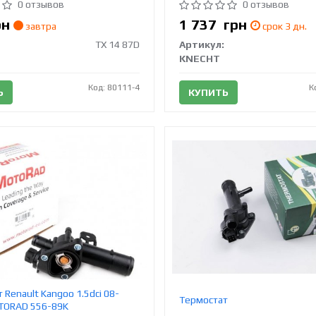
0 отзывов
0 отзывов
рн
1 737
грн
завтра
срок 3 дн.
TX 14 87D
Артикул:
KNECHT
Код: 80111-4
К
Ь
КУПИТЬ
 Renault Kangoo 1.5dci 08-
Термостат
OTORAD 556-89K