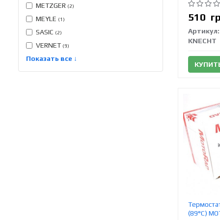
METZGER
(2)
510
г
MEYLE
(1)
Артикул:
SASIC
(2)
KNECHT
VERNET
(9)
Показать все ↓
КУПИТ
Термостат
(89°C) M