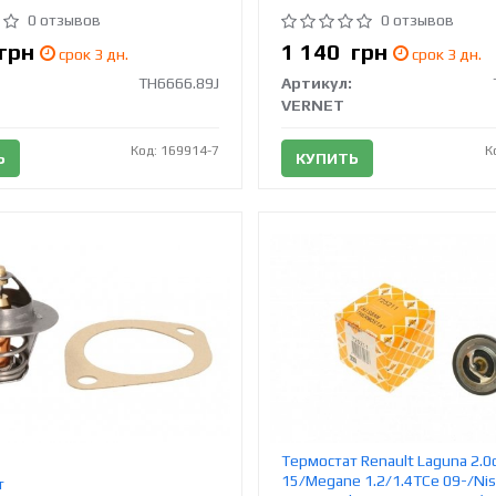
0 отзывов
0 отзывов
грн
1 140
грн
срок 3 дн.
срок 3 дн.
TH6666.89J
Артикул:
VERNET
Код: 169914-7
К
Ь
КУПИТЬ
Термостат Renault Laguna 2.0
15/Megane 1.2/1.4TCe 09-/Ni
т