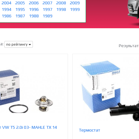
2004
2005
2006
2007
2008
2009
1994
1995
1996
1997
1998
1999
1986
1987
1988
1989
а:
по рейтингу
Результат
 VW T5 2.0i 03- MAHLE TX 14
Термостат