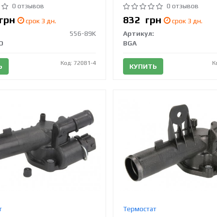
0 отзывов
0 отзывов
грн
832
грн
срок 3 дн.
срок 3 дн.
556-89K
Артикул:
D
BGA
Код: 72081-4
К
Ь
КУПИТЬ
т
Термостат