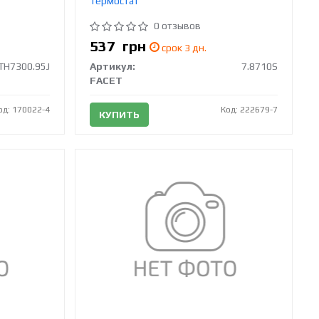
Термостат
0 отзывов
537
грн
срок 3 дн.
TH7300.95J
Артикул:
7.8710S
FACET
од: 170022-4
Код: 222679-7
КУПИТЬ