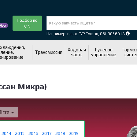
Подбор по
VIN
Например: насос ГУР Туксон, 06H905601A
охлаждения,
Ходовая
Рулевое
Тормоз
ление,
Трансмиссия
часть
управление
систе
онирование
ссан Микра)
icra
2014
2015
2016
2017
2018
2019