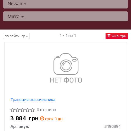
Nissan
Micra
1 - 1 из 1
по рейтингу
Фильтры
Трапеция склоочисника
0 отзывов
3 884
грн
срок 3 дн.
Артикул:
2190394