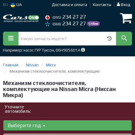
RU
UA
Доставка и оплата
Контакты
Вход
234 27 27
(095)
234 27 27
(068)
Например: насос ГУР Туксон, 06H905601A
Главная
Nissan
Micra
Механизм стеклоочистителя, комплектующие
Механизм стеклоочистителя,
комплектующие на Nissan Micra (Ниссан
Микра)
Уточните
автомобиль:
Выберите год